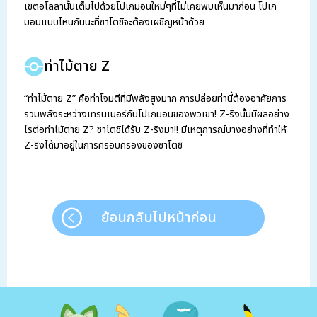
เขตอโลลานั้นเต็มไปด้วยโปเกมอนใหม่ๆที่ไม่เคยพบเห็นมาก่อน โปเก
มอนแบบไหนกันนะที่ซาโตชิจะต้องเผชิญหน้าด้วย
ท่าไม้ตาย Z
“ท่าไม้ตาย Z” คือท่าโจมตีที่มีพลังสูงมาก การปล่อยท่านี้ต้องอาศัยการ
รวมพลังระหว่างเทรนเนอร์กับโปเกมอนของพวเขา! Z-ริงนั้นมีผลอย่าง
ไรต่อท่าไม้ตาย Z? ซาโตชิได้รับ Z-ริงมา!! มีเหตุการณ์บางอย่างที่ทำให้
Z-ริงได้มาอยู่ในการครอบครองของซาโตชิ
ย้อนกลับไปหน้าก่อน