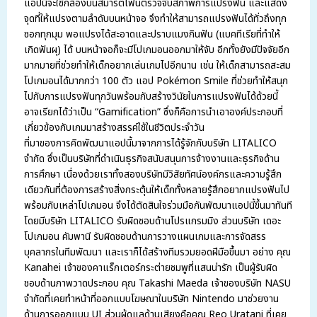
แอปนี้จะใช้กล้องบนสมาร์ตโฟนตรวจจับสภาพการแปรงฟัน และแสดง
จุดที่ให้แปรงตามลำดับบนหน้าจอ จึงทำให้สามารถแปรงฟันได้ทั่วถึงทุก
ซอกทุกมุม พอแปรงได้สะอาดและปราบแมงกินฟัน (แบคทีเรียที่ทำให้
เกิดฟันผุ) ได้ บนหน้าจอก็จะมีโปเกมอนออกมาให้จับ อีกทั้งยังมีปัจจัยอีก
มากมายที่ช่วยทำให้เด็กอยากเล่นเกมไปอีกนาน เช่น ให้เด็กสามารถสะสม
โปเกมอนได้มากกว่า 100 ตัว แอป Pokémon Smile ที่ช่วยทำให้สนุก
ไปกับการแปรงฟันทุกวันพร้อมกับสร้างวินัยในการแปรงฟันได้ด้วยนี้
อาจเรียกได้ว่าเป็น “Gamification” ซึ่งก็คือการนำเอาองค์ประกอบที่
เกี่ยวข้องกับเกมมาสร้างสรรค์ใช้ในชีวิตประจำวัน
ที่มาของการคิดพัฒนาแอปนี้มาจากการได้รู้จักกับบริษัท LITALICO
จำกัด ซึ่งเป็นบริษัทที่
ดำเนินธุรกิจสนับสนุนการจ้างงานและธุรกิจด้าน
การศึกษา เนื่องด้วยเราทั้งสองบริษัทมีวิสัยทัศน์องค์กรและความรู้สึก
เดียวกันที่ต้องการสร้างสิ่งกระตุ้นให้เด็กทั้งหลายรู้สึกอยากแปรงฟันไป
พร้อมกับเหล่าโปเกมอน จึงได้ตัดสินใจร่วมมือกันพัฒนาแอปนี้ขึ้นมาทันที
โดยมีบริษัท
LITALICO รับผิดชอบด้านโปรแกรมมิง ส่วนบริษัท เดอะ
โปเกมอน คัมพานี รับผิดชอบด้าน
การวางแผนเกมและการจัดสรร
บุคลากรในทีมพัฒนา และเราก็ได้สร้างทีมรวมยอดฝีมือขึ้นมา อย่าง คุณ
Kanahei
เจ้าของคาแร็กเตอร์กระต่ายชมพูที่แสนน่ารัก เป็นผู้รับผิด
ชอบด้าน
ภาพวาดประกอบ คุณ Takashi Maeda เจ้าของบริษัท NASU
จำกัดที่เคยทำหน้าที่ออกแบบโฆษณาในบริษัท Nintendo มาช่วยงาน
ด้านการออกแบบ UI ส่วนผู้ดูแลด้านเสียงคือคุณ Reo Uratani ที่เคย