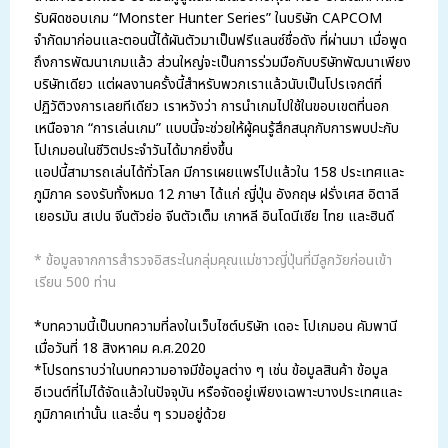
รับผิดชอบเกม “
Monster Hunter Series” ในบริษัท
CAPCOM
จำกัดมาก่อนและตอนนี้ได้ผันตัวมาเป็นฟรีแลนซ์ชื่อดัง
ที่ผ่านมา เมื่อพูด
ถึงการพัฒนาเกมแล้ว ส่วนใหญ่จะเป็นการร่วมมือกับบริษัทพัฒนาเพียง
บริษัทเดียว
แต่ผลงานครั้งนี้สำหรับพวกเราแล้วนับเป็นโปรเจกต์ที่
ปฏิวัติวงการเลยทีเดียว เราหวังว่า การนำเกมไปใช้ในขอบเขตที่นอก
เหนือจาก “การเล่นเกม” แบบนี้จะช่วยให้ผู้คนรู้สึกสนุกกับการพบปะกับ
โปเกมอนในชีวิตประจำวันได้มากยิ่งขึ้น
แอปนี้สามารถเล่นได้ทั่วโลก มีการเผยแพร่ไปแล้วใน 158 ประเทศและ
ภูมิภาค รองรับทั้งหมด 12 ภาษา ได้แก่ ญี่ปุ่น อังกฤษ ฝรั่งเศส อิตาลี
เยอรมัน สเปน จีนตัวย่อ จีนตัวเต็ม เกาหลี อินโดนีเซีย ไทย และฮินดี
* ข้อมูลจากการสำรวจอิสระในกลุ่มคุณแม่ชาวญี่ปุ่นที่มีลูกวัยก่อนเข้า
เรียน 500 ท่าน
*บทความนี้เป็นบทความที่ลงในเว็บไซต์บริษัท เดอะ โปเกมอน คัมพานี
เมื่อวันที่ 18 สิงหาคม ค.ศ.2020
*โปรดทราบว่าในบทความอาจมีข้อมูลต่าง ๆ เช่น ข้อมูลสินค้า ข้อมูล
อีเวนต์ที่ไม่ได้จัดแล้วในปัจจุบัน หรือจัดอยู่เพียงเฉพาะบางประเทศและ
ภูมิภาคเท่านั้น และอื่น ๆ รวมอยู่ด้วย