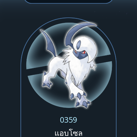
0359
แอบโซล