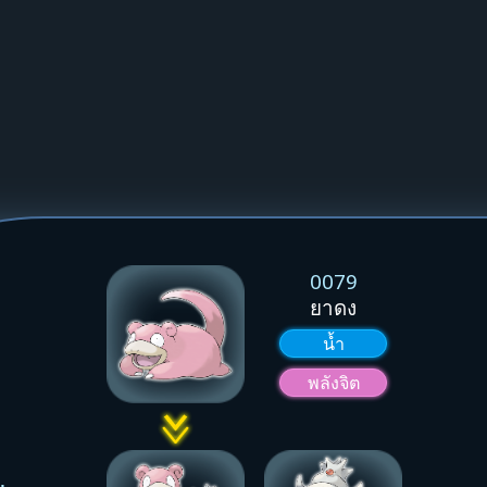
0079
ยาดง
น้ำ
พลังจิต