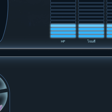
HP
โจมตี