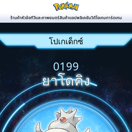
ร้านค้า
หัวข้อ
ทีวีและภาพยนตร์
สินค้า
แอปพลิเคชัน
วิดีโอเกม
การ์ดเกม
โปเกเด็กซ์
0199
ยาโดคิง