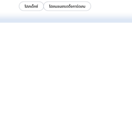
โปเกเด็กซ์
โปเกมอนเทรดดิ้งการ์ดเกม